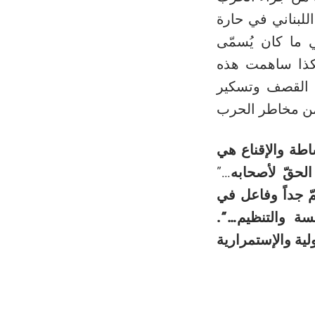
لبناني في حارة
ي ما كان يُسمّى
هكذا ساهمت هذه
ال القصف وتسكير
اطة والإقناع هي
لحقّ لأصحابه
…”
ّ جداً وفاعل في
سة والتنظيم…”.
لية والإستمرارية