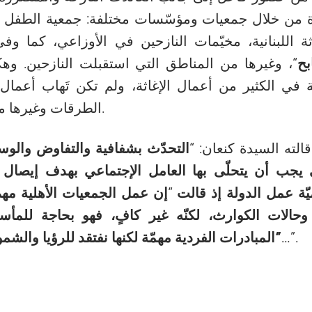
ة من خلال جمعيات ومؤسّسات مختلفة: جمعية الطفل ال
ثة اللبنانية، مخيّمات النازحين في الأوزاعي، كما وف
بح
“، وغيرها من المناطق التي استقبلت النازحين. و
ية في الكثير من أعمال الإغاثة، ولم تكن تَهاب أعم
الطرقات وغيرها من مخاطر الحرب.
الته السيدة كنعان: “
التحدّث بشفافية والتفاوض والوس
يجب أن يتحلّى بها العامل الإجتماعي بهدف إيصال ا
ّة عمل الدولة إذ قالت
“
إن عمل الجمعيات الأهلية مهم
 وحالات الكوارث، لكنّه غير كافٍ، فهو بحاجة للمأس
…”.
“المبادرات الفردية مهمّة لكنها نفتقد للرؤيا والشمو