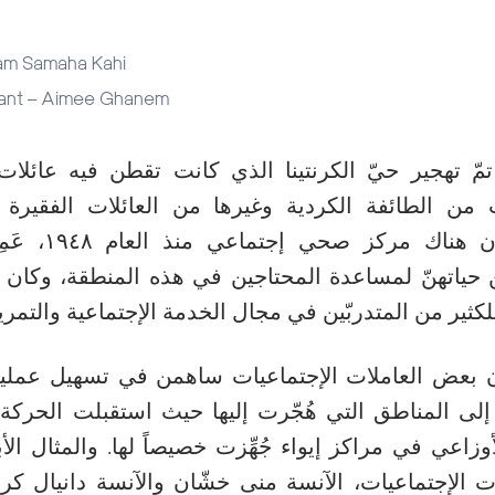
iam Samaha Kahi
tant – Aimee Ghanem
 من الطائفة الكردية وغيرها من العائلات الفقيرة و
المعروف أنه كان 
حياتهنّ لمساعدة المحتاجين في هذه المنطقة، وكان هذا
بعض العاملات الإجتماعيات ساهمن في تسهيل عملية إ
 إلى المناطق التي هُجّرت إليها حيث استقبلت الحركة ا
أوزاعي في مراكز إيواء جُهِّزت خصيصاً لها. والمثال ال
ات الإجتماعيات، الآنسة منى خشّان والآنسة دانيال كري