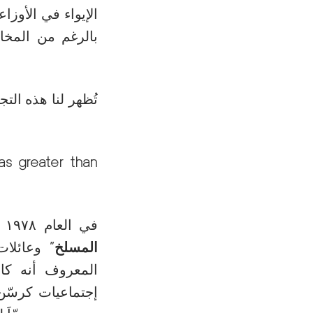
الإيواء في الأوز
بالرغم من المخا
تُظهر لنا هذه التج
as greater than
في العام ۱۹۷۸ تمّ تهجير حيّ الكرنتينا الذي كانت تقطن فيه عائلات معروفة “
المسلخ
” وعائلات
إجتماعيات كرسّن 