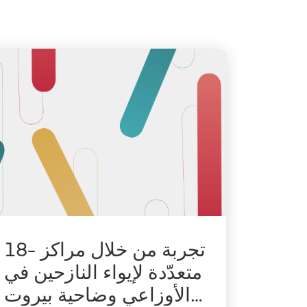
18- تجربة من خلال مراكز
متعدّدة لإيواء النازحين في
الأوزاعي وضاحية بيروت