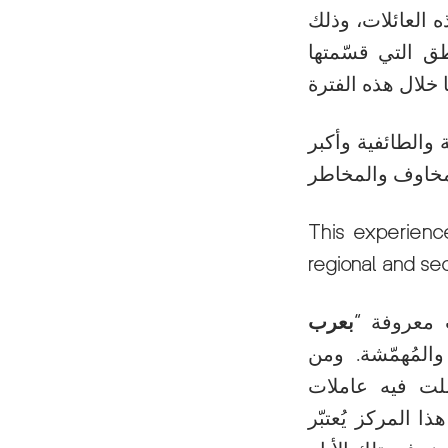
 العائلات، وذلك
ق التي قسّمتها
ة والطائفية وأكبر
This experienc
regional and sec
بعرب
المُهمّشة. ومن
هناك مركز صحي إجتماعي منذ العام ۱۹٤۸، عَمِلت فيه عاملات
 المركز يُعتبّر