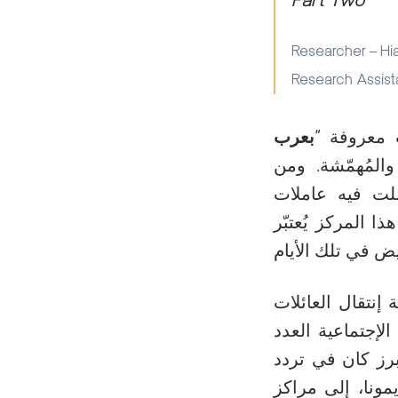
Part Two
Researcher – H
Research Assis
بعرب
المُهمّشة. ومن
هناك مركز صحي إجتماعي منذ العام ۱۹٤۸، عَمِلت فيه عاملات
 المركز يُعتبّر
نتقال العائلات
لإجتماعية العدد
أبرز كان في تردد
مونا، إلى مراكز