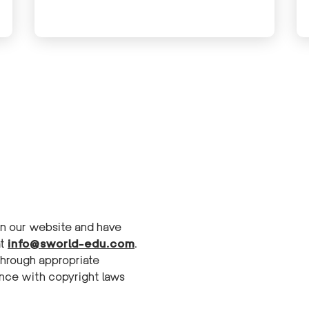
– Mreijeh – CRL
on our website and have
at
info@sworld-edu.com
.
hrough appropriate
ance with copyright laws