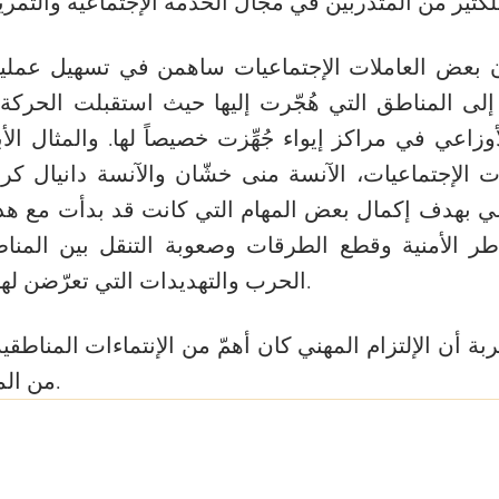
بعض العاملات الإجتماعيات ساهمن في تسهيل عملية إ
 إلى المناطق التي هُجّرت إليها حيث استقبلت الحركة ا
أوزاعي في مراكز إيواء جُهِّزت خصيصاً لها. والمثال ال
ات الإجتماعيات، الآنسة منى خشّان والآنسة دانيال كري
اعي بهدف إكمال بعض المهام التي كانت قد بدأت مع هذه
طر الأمنية وقطع الطرقات وصعوبة التنقل بين المناط
الحرب والتهديدات التي تعرّضن لها خلال هذه الفترة.
ربة أن الإلتزام المهني كان أهمّ من الإنتماءات المناطقي
من المخاوف والمخاطر.