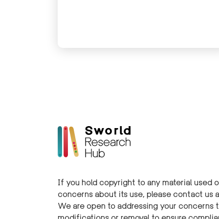
يوسف Ecole Libanaise
de Formation Sociale –
Université Saint-
Joseph, ELFS- USJ
If you hold copyright to any material used 
concerns about its use, please contact us 
We are open to addressing your concerns t
modifications or removal to ensure compli