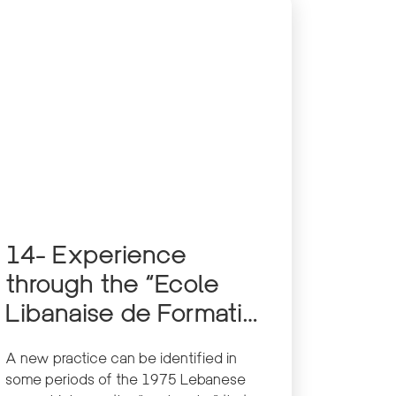
14- Experience
through the “Ecole
Libanaise de Formation
Sociale-Université
A new practice can be identified in
Saint-Joseph” – ELFS-
some periods of the 1975 Lebanese