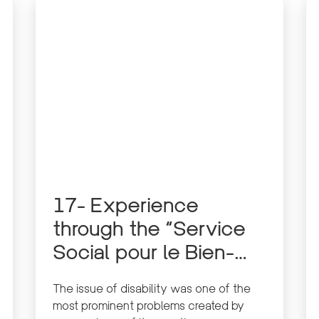
17- Experience
through the “Service
Social pour le Bien-
être de l’Enfant au
The issue of disability was one of the
Liban” SESOBEL
most prominent problems created by