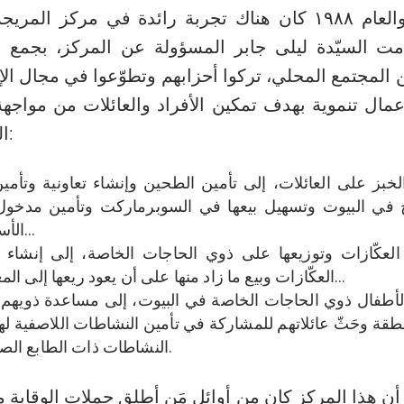
۱۹۸٤ والعام ۱۹۸۸ كان هناك تجربة رائدة في مركز ال
امت السيّدة ليلى جابر المسؤولة عن المركز، بجمع م
 من المجتمع المحلي، تركوا أحزابهم وتطوّعوا في مجال الإغ
مال تنموية بهدف تمكين الأفراد والعائلات من مواجهة
التي خلّفتها الحرب:
لخبز على العائلات، إلى تأمين الطحين وإنشاء تعاونية وتأم
 في البيوت وتسهيل بيعها في السوبرماركت وتأمين مدخول
الأسرة من خلالها…
كّازات وتوزيعها على ذوي الحاجات الخاصة، إلى إنشاء تعا
العكّازات وبيع ما زاد منها على أن يعود ريعها إلى المعنيين أنفسهم…
لأطفال ذوي الحاجات الخاصة في البيوت، إلى مساعدة ذويهم
قة وحَثّ عائلاتهم للمشاركة في تأمين النشاطات اللاصفية له
النشاطات ذات الطابع الصحي والوقائي.
أن هذا المركز كان من أوائل مَن أطلق حملات الوقاية