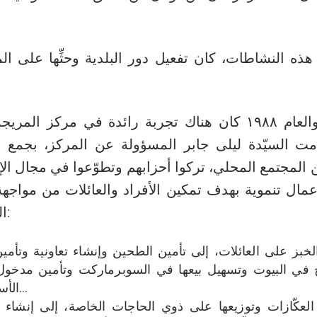
هذه النشاطات، كان تفعيل دور البلدية وحثِّها على 
۱۹۸٤ والعام ۱۹۸۸ كان هناك تجربة رائدة في مركز ال
امت السيّدة ليلى جابر المسؤولة عن المركز، بجمع م
 من المجتمع المحلي، تركوا أحزابهم وتطوّعوا في مجال الإغ
مال تنموية بهدف تمكين الأفراد والعائلات من مواجهة
التي خلّفتها الحرب:
لخبز على العائلات، إلى تأمين الطحين وإنشاء تعاونية وتأم
 في البيوت وتسهيل بيعها في السوبرماركت وتأمين مدخول
الأسرة من خلالها…
كّازات وتوزيعها على ذوي الحاجات الخاصة، إلى إنشاء تعا