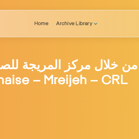
Home
Archive Library
aise – Mreijeh – CRL