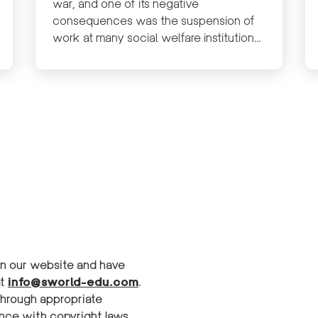
war, and one of its negative
consequences was the suspension of
work at many social welfare institutions
for people with special needs or people
with solid wills.
on our website and have
at
info@sworld-edu.com
.
hrough appropriate
ance with copyright laws