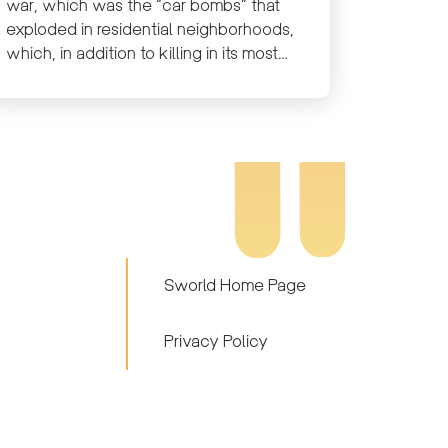
USJ
war, which was the “car bombs” that
exploded in residential neighborhoods,
which, in addition to killing in its most
horrible manifestation, displaced
hundreds of families, left behind a mass
of destruction and desolation, and a
large number of wounded people.
Sworld Home Page
Privacy Policy